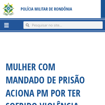
Ir
content
POLÍCIA MILITAR DE RONDÔNIA
para
o
conteúdo
Menu
Search
Search
MULHER COM
MANDADO DE PRISÃO
ACIONA PM POR TER