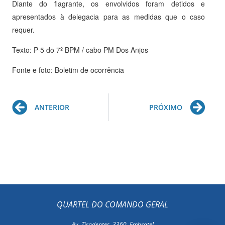
Diante do flagrante, os envolvidos foram detidos e
apresentados à delegacia para as medidas que o caso
requer.
Texto: P-5 do 7º BPM / cabo PM Dos Anjos
Fonte e foto: Boletim de ocorrência
Prev
Ne
ANTERIOR
PRÓXIMO
QUARTEL DO COMANDO GERAL
Av. Tiradentes, 3360, Embratel