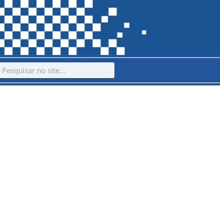
ch
earch