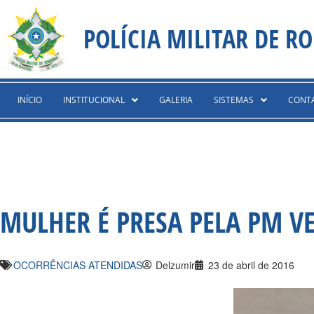
Ir
content
para
POLÍCIA MILITAR DE R
o
conteúdo
INÍCIO
INSTITUCIONAL
GALERIA
SISTEMAS
CONT
MULHER É PRESA PELA PM V
OCORRÊNCIAS ATENDIDAS
Delzumir
23 de abril de 2016