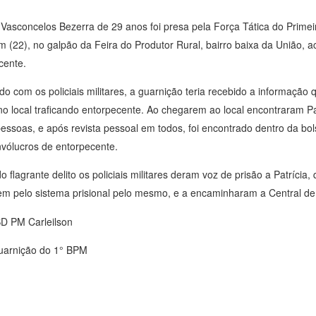
a Vasconcelos Bezerra de 29 anos foi presa pela Força Tática do Primei
m (22), no galpão da Feira do Produtor Rural, bairro baixa da União, a
cente.
do com os policiais militares, a guarnição teria recebido a informação
 no local traficando entorpecente. Ao chegarem ao local encontraram P
pessoas, e após revista pessoal em todos, foi encontrado dentro da bo
invólucros de entorpecente.
o flagrante delito os policiais militares deram voz de prisão a Patrícia,
m pelo sistema prisional pelo mesmo, e a encaminharam a Central de 
SD PM Carleilson
uarnição do 1° BPM