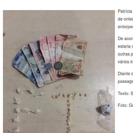
Patríci
de onte
entorpe
De acor
estaria
outras 
vários 
Diante d
passage
Texto: 
Foto: G