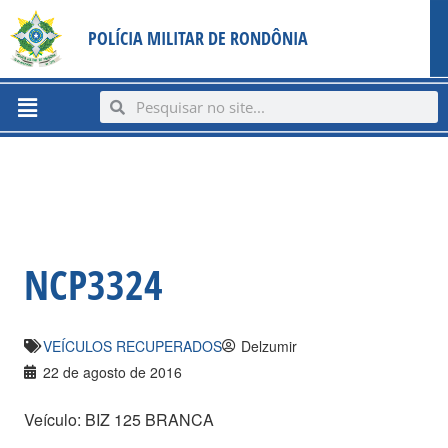
Ir
content
POLÍCIA MILITAR DE RONDÔNIA
para
o
conteúdo
Menu
Search
Search
NCP3324
VEÍCULOS RECUPERADOS
Delzumir
22 de agosto de 2016
Veículo: BIZ 125 BRANCA