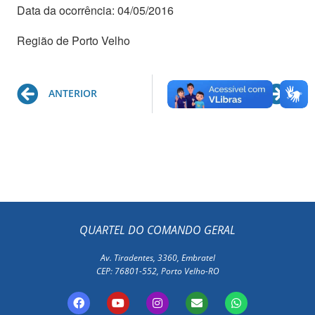
Data da ocorrência: 04/05/2016
Região de Porto Velho
Prev
Ne
ANTERIOR
PRÓXIMO
QUARTEL DO COMANDO GERAL
Av. Tiradentes, 3360, Embratel
CEP: 76801-552, Porto Velho-RO
F
Y
I
E
W
a
o
n
n
h