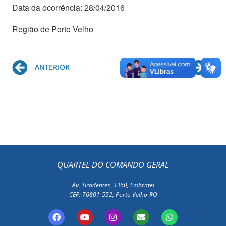
Data da ocorrência: 28/04/2016
Região de Porto Velho
Prev
Ne
ANTERIOR
PRÓXIMO
QUARTEL DO COMANDO GERAL
Av. Tiradentes, 3360, Embratel
CEP: 76801-552, Porto Velho-RO
F
Y
I
E
W
a
o
n
n
h