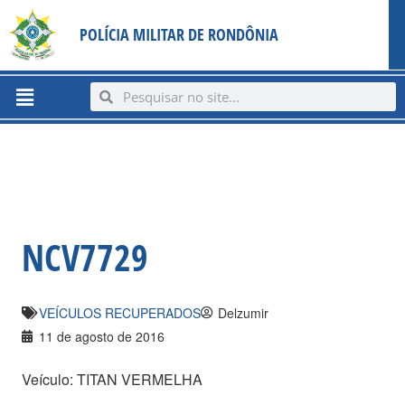
Ir
content
POLÍCIA MILITAR DE RONDÔNIA
para
o
conteúdo
Menu
Search
Search
NCV7729
VEÍCULOS RECUPERADOS
Delzumir
11 de agosto de 2016
Veículo: TITAN VERMELHA