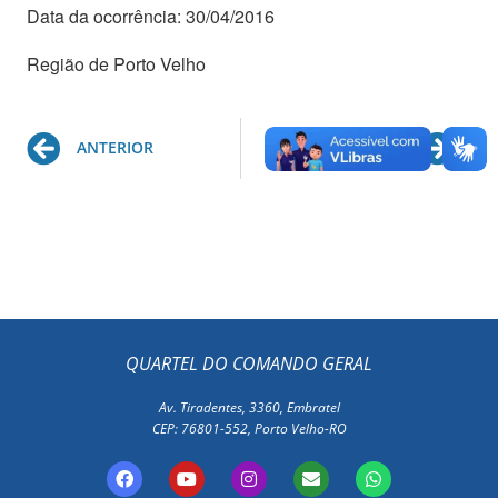
Data da ocorrência: 30/04/2016
Região de Porto Velho
Prev
Ne
ANTERIOR
PRÓXIMO
QUARTEL DO COMANDO GERAL
Av. Tiradentes, 3360, Embratel
CEP: 76801-552, Porto Velho-RO
F
Y
I
E
W
a
o
n
n
h