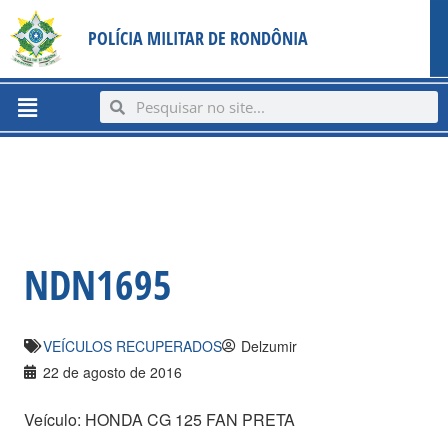
Ir
content
POLÍCIA MILITAR DE RONDÔNIA
para
o
conteúdo
Menu
Search
Search
NDN1695
VEÍCULOS RECUPERADOS
Delzumir
22 de agosto de 2016
Veículo: HONDA CG 125 FAN PRETA