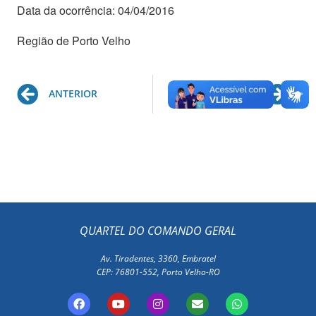
Data da ocorrência: 04/04/2016
Região de Porto Velho
Prev
Ne
ANTERIOR
PRÓXIMO
QUARTEL DO COMANDO GERAL
Av. Tiradentes, 3360, Embratel
CEP: 76801-552, Porto Velho-RO
F
Y
I
E
W
a
o
n
n
h