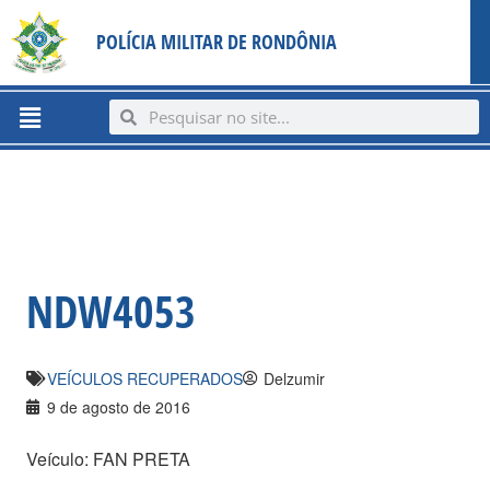
Ir
content
POLÍCIA MILITAR DE RONDÔNIA
para
o
conteúdo
Menu
Search
Search
NDW4053
VEÍCULOS RECUPERADOS
Delzumir
9 de agosto de 2016
Veículo: FAN PRETA