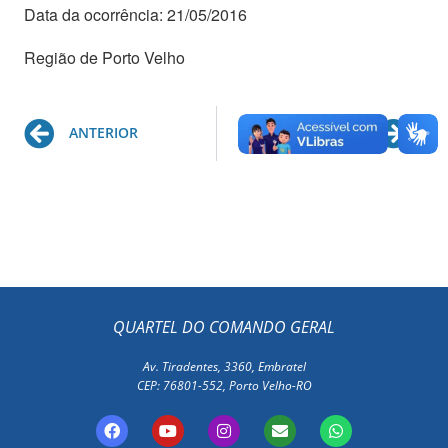
Data da ocorrência: 21/05/2016
Região de Porto Velho
Prev
Ne
ANTERIOR
PRÓXIMO
QUARTEL DO COMANDO GERAL
Av. Tiradentes, 3360, Embratel
CEP: 76801-552, Porto Velho-RO
F
Y
I
E
W
a
o
n
n
h