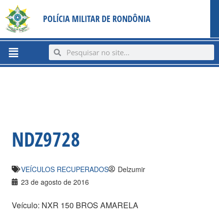
Ir
content
POLÍCIA MILITAR DE RONDÔNIA
para
o
conteúdo
Menu
Search
Search
NDZ9728
VEÍCULOS RECUPERADOS
Delzumir
23 de agosto de 2016
Veículo: NXR 150 BROS AMARELA