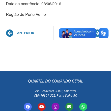
Data da ocorrência: 08/06/2016
Região de Porto Velho
Prev
Ne
ANTERIOR
PRÓXIMO
QUARTEL DO COMANDO GERAL
Av. Tiradentes, 3360, Embratel
CEP: 76801-552, Porto Velho-RO
F
Y
I
E
W
a
o
n
n
h