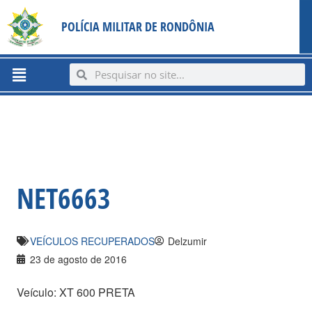
Ir
content
POLÍCIA MILITAR DE RONDÔNIA
para
o
conteúdo
Menu
Search
Search
NET6663
VEÍCULOS RECUPERADOS
Delzumir
23 de agosto de 2016
Veículo: XT 600 PRETA