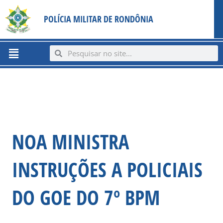
Ir
content
POLÍCIA MILITAR DE RONDÔNIA
para
o
conteúdo
Menu
Search
Search
NOA MINISTRA
INSTRUÇÕES A POLICIAIS
DO GOE DO 7º BPM