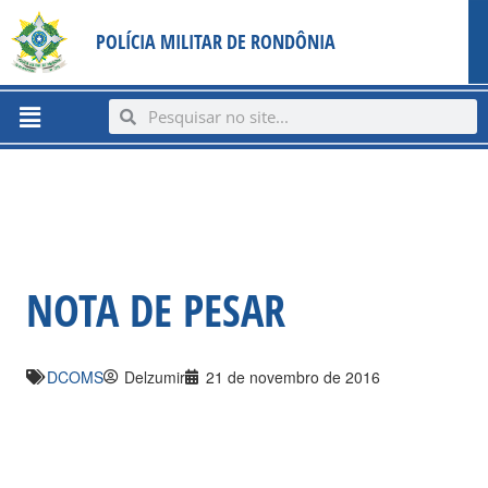
Ir
content
POLÍCIA MILITAR DE RONDÔNIA
para
o
conteúdo
Menu
Search
Search
NOTA DE PESAR
DCOMS
Delzumir
21 de novembro de 2016