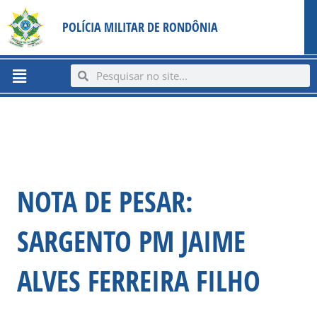
Ir
content
POLÍCIA MILITAR DE RONDÔNIA
para
o
conteúdo
Menu
Search
Search
NOTA DE PESAR:
SARGENTO PM JAIME
ALVES FERREIRA FILHO