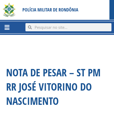
Ir
content
POLÍCIA MILITAR DE RONDÔNIA
para
o
conteúdo
Menu
Search
Search
NOTA DE PESAR – ST PM
RR JOSÉ VITORINO DO
NASCIMENTO