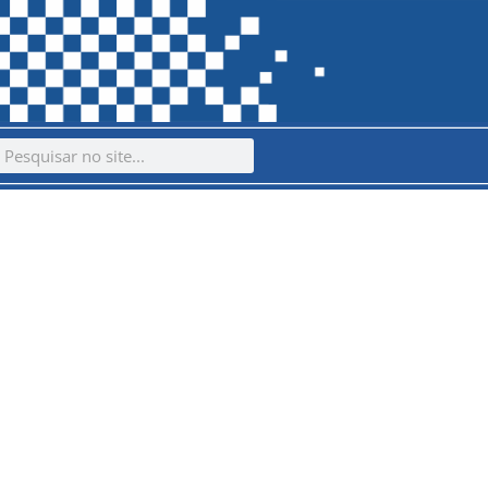
ch
earch