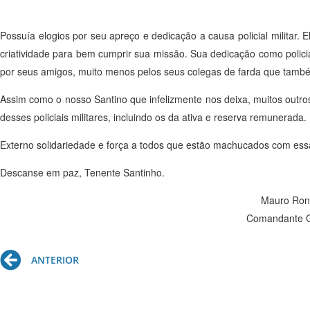
Possuía elogios por seu apreço e dedicação a causa policial militar. El
criatividade para bem cumprir sua missão. Sua dedicação como polici
por seus amigos, muito menos pelos seus colegas de farda que també
Assim como o nosso Santino que infelizmente nos deixa, muitos outros
desses policiais militares, incluindo os da ativa e reserva remunerada.
Externo solidariedade e força a todos que estão machucados com essa 
Descanse em paz, Tenente Santinho.
Mauro Rona
Comandante Ge
Prev
ANTERIOR