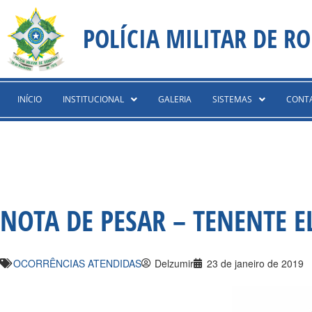
Ir
content
para
POLÍCIA MILITAR DE R
o
conteúdo
INÍCIO
INSTITUCIONAL
GALERIA
SISTEMAS
CONT
NOTA DE PESAR – TENENTE E
OCORRÊNCIAS ATENDIDAS
Delzumir
23 de janeiro de 2019