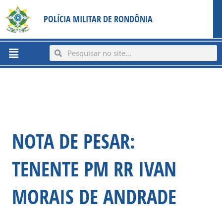
Ir
content
POLÍCIA MILITAR DE RONDÔNIA
para
o
conteúdo
Menu
Search
Search
NOTA DE PESAR:
TENENTE PM RR IVAN
MORAIS DE ANDRADE