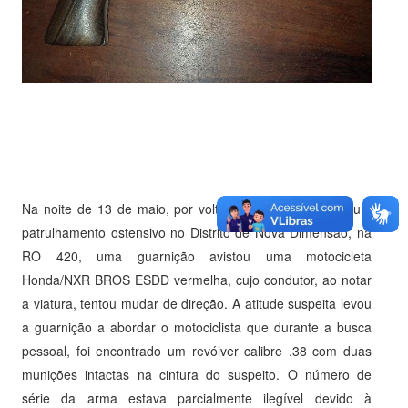
Na noite de 13 de maio, por volta das 23h10, durante um
patrulhamento ostensivo no Distrito de Nova Dimensão, na
RO 420, uma guarnição avistou uma motocicleta
Honda/NXR BROS ESDD vermelha, cujo condutor, ao notar
a viatura, tentou mudar de direção. A atitude suspeita levou
a guarnição a abordar o motociclista que durante a busca
pessoal, foi encontrado um revólver calibre .38 com duas
munições intactas na cintura do suspeito. O número de
série da arma estava parcialmente ilegível devido à