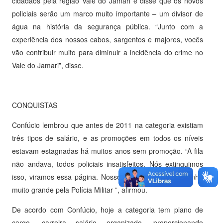
cidadãos pela região Vale do Jamari e disse que os novos
policiais serão um marco muito importante – um divisor de
água na história da segurança pública. “Junto com a
experiência dos nossos cabos, sargentos e majores, vocês
vão contribuir muito para diminuir a incidência do crime no
Vale do Jamari”, disse.
CONQUISTAS
Confúcio lembrou que antes de 2011 na categoria existiam
três tipos de salário, e as promoções em todos os níveis
estavam estagnadas há muitos anos sem promoção. “A fila
não andava, todos policiais insatisfeitos. Nós extinguimos
isso, viramos essa página. Nosso governo tem um carinho
muito grande pela Polícia Militar ”, afirmou.
De acordo com Confúcio, hoje a categoria tem plano de
cargo, carreira salário organizado, proporcionando