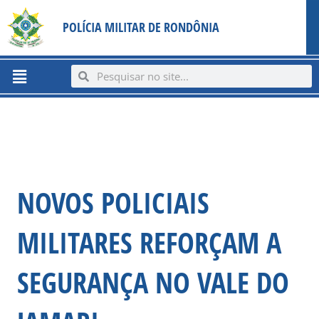
Ir
content
POLÍCIA MILITAR DE RONDÔNIA
para
o
conteúdo
Menu
Search
Search
NOVOS POLICIAIS
MILITARES REFORÇAM A
SEGURANÇA NO VALE DO