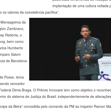
implantação de uma cultura voltada p
 os valores da coexistência pacífica”.
 Mensageiros da
ngton Zambrano,
sep Redorta, o
tung, bem como
arlos Humberto
 Amparo Salom
cia de Barcelona
 de Posse, tema
, sendo vencedor
Federal Dimis Braga. O Prêmio Innovare tem como objetivo o reconhe
ior do sistema de Justiça do Brasil, independentemente de alterações 
íncipe da Beira” concedida pelo comando da PM ao inspetor Ramon Mar