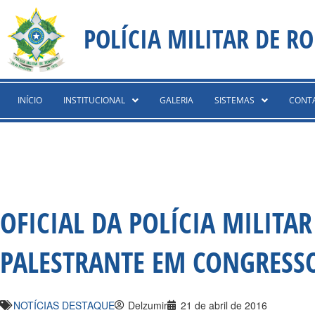
Ir
content
para
POLÍCIA MILITAR DE R
o
conteúdo
INÍCIO
INSTITUCIONAL
GALERIA
SISTEMAS
CONT
OFICIAL DA POLÍCIA MILIT
PALESTRANTE EM CONGRESS
NOTÍCIAS DESTAQUE
Delzumir
21 de abril de 2016