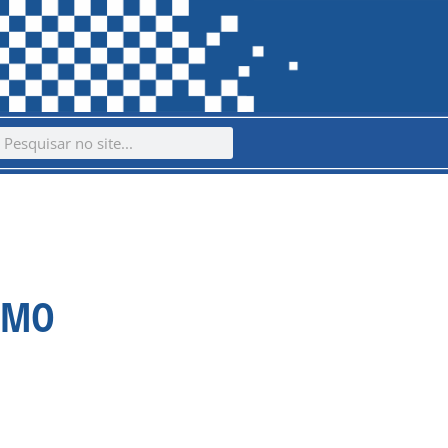
ch
earch
COMO