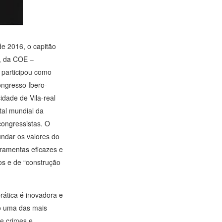
de 2016, o capitão
, da COE –
participou como
ongresso Ibero-
idade de Vila-real
tal mundial da
congressistas. O
undar os valores do
rramentas eficazes e
tos e de “construção
rática é inovadora e
mo uma das mais
e crimes e