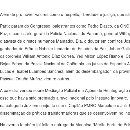
Além de promover valores como o respeito, liberdade e justiça, que são
Participaram do Congresso palestrantes como Pedro Blasco, da ONG
Paz, o comissário-geral da Polícia Nacional do Panamá, general Willi
o ativista de direitos humanos Mamadou Dia, o doutor em conflitos Jo
ganhador do Prêmio Nobel e fundador de Estudos da Paz, Johan Gal
os coronéis William Antonio Díaz Correa, Yed Milton López Riaño e C
Rojas Pabon da Polícia Nacional da Colômbia, as juízas da Espanha
Lucas e Isabel LLambes Sánchez, além do desembargador da provín
Pascual Ortuño Muñoz, dentre outros.
A palestra versou sobre Mediação Policial em Ações de Reintegração
esse que havia sido premiado a nível nacional pelo Instituto Innovare
na categoria Juiz em conjunto com o Capitão PMRO Marcelo e o Juiz 
disseminação de práticas transformadoras que se desenvolvem no inter
No evento também foi feito a entrega da Medalha “Mérito Forte do Pr