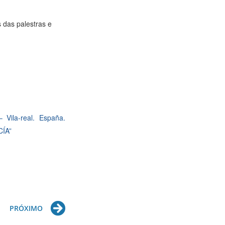
 das palestras e
Vila-real. España.
CÍA”
Next
PRÓXIMO