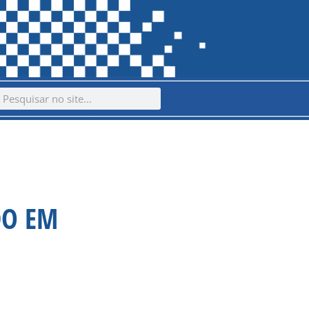
ch
earch
DO EM