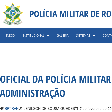
Ir
content
para
POLÍCIA MILITAR DE R
o
conteúdo
INÍCIO
INSTITUCIONAL
GALERIA
SISTEMAS
CONT
OFICIAL DA POLÍCIA MILITA
ADMINISTRAÇÃO
BPTRAN
LENILSON DE SOUSA GUEDES
7 de fevereiro de 2