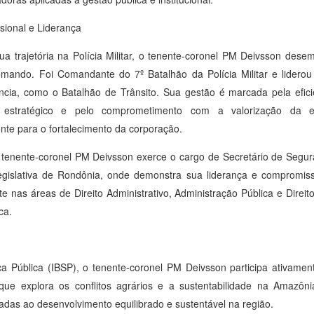
ssional e Liderança
ua trajetória na Polícia Militar, o tenente-coronel PM Deivsson des
mando. Foi Comandante do 7º Batalhão da Polícia Militar e liderou
ncia, como o Batalhão de Trânsito. Sua gestão é marcada pela eficiê
 estratégico e pelo comprometimento com a valorização da eq
ente para o fortalecimento da corporação.
 tenente-coronel PM Deivsson exerce o cargo de Secretário de Segura
egislativa de Rondônia, onde demonstra sua liderança e compromi
e nas áreas de Direito Administrativo, Administração Pública e Direito 
ca.
ça Pública (IBSP), o tenente-coronel PM Deivsson participa ativame
que explora os conflitos agrários e a sustentabilidade na Amazôni
ltadas ao desenvolvimento equilibrado e sustentável na região.