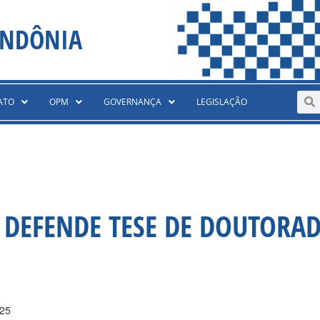
ONDÔNIA
Sear
S
ATO
OPM
GOVERNANÇA
LEGISLAÇÃO
R DEFENDE TESE DE DOUTORA
025