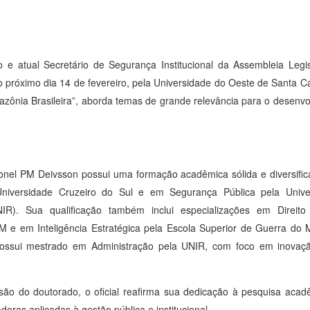
e atual Secretário de Segurança Institucional da Assembleia Legis
no próximo dia 14 de fevereiro, pela Universidade do Oeste de Santa 
Amazônia Brasileira”, aborda temas de grande relevância para o desenv
onel PM Deivsson possui uma formação acadêmica sólida e diversifi
 Universidade Cruzeiro do Sul e em Segurança Pública pela Univ
IR). Sua qualificação também inclui especializações em Direito 
 e em Inteligência Estratégica pela Escola Superior de Guerra do M
possui mestrado em Administração pela UNIR, com foco em inovaç
ão do doutorado, o oficial reafirma sua dedicação à pesquisa acad
doras aplicadas à gestão pública e institucional.