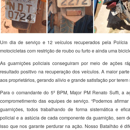
Um dia de serviço e 12 veículos recuperados pela Polícia 
motocicletas com restrição de roubo ou furto e ainda uma bicicl
As guarnições policiais conseguiram por meio de ações ráp
resultado positivo na recuperação dos veículos. A maior parte 
aos proprietários, gerando alívio e grande satisfação por terem
Para o comandante do 5º BPM, Major PM Renato Suffi, a açã
comprometimento das equipes de serviço. “Podemos afirmar
guarnições, todos trabalhando de forma sistemática e efic
policial e a astúcia de cada componente da guarnição, sem dei
isso que nos garante perdurar na ação. Nosso Batalhão é dif