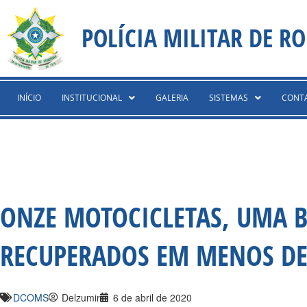
Ir
content
para
POLÍCIA MILITAR DE R
o
conteúdo
INÍCIO
INSTITUCIONAL
GALERIA
SISTEMAS
CONT
ONZE MOTOCICLETAS, UMA B
RECUPERADOS EM MENOS DE 
DCOMS
Delzumir
6 de abril de 2020