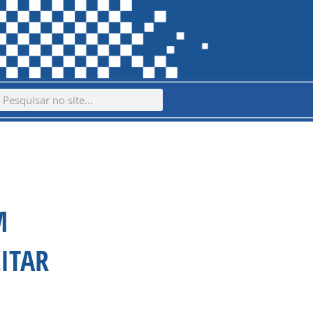
ch
earch
M
ITAR