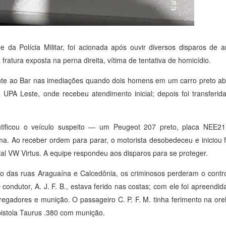
 da Polícia Militar, foi acionada após ouvir diversos disparos de
atura exposta na perna direita, vítima de tentativa de homicídio.
ente ao Bar nas imediações quando dois homens em um carro preto ab
a UPA Leste, onde recebeu atendimento inicial; depois foi transfer
entificou o veículo suspeito — um Peugeot 207 preto, placa NEE21
a. Ao receber ordem para parar, o motorista desobedeceu e iniciou f
cial VW Virtus. A equipe respondeu aos disparos para se proteger.
 das ruas Araguaína e Calcedônia, os criminosos perderam o contro
condutor, A. J. F. B., estava ferido nas costas; com ele foi apreendi
gadores e munição. O passageiro C. P. F. M. tinha ferimento na ore
istola Taurus .380 com munição.