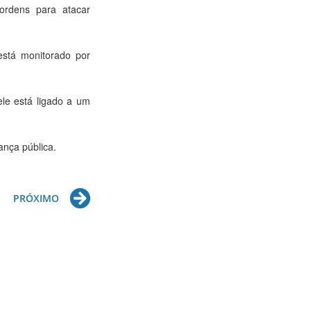
rdens para atacar
está monitorado por
ele está ligado a um
ança pública.
Next
PRÓXIMO