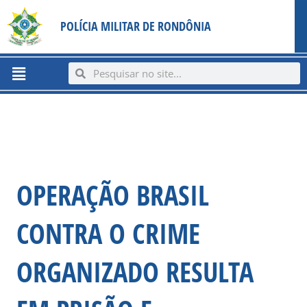
Ir
content
POLÍCIA MILITAR DE RONDÔNIA
para
o
conteúdo
Menu
Search
Search
OPERAÇÃO BRASIL
CONTRA O CRIME
ORGANIZADO RESULTA