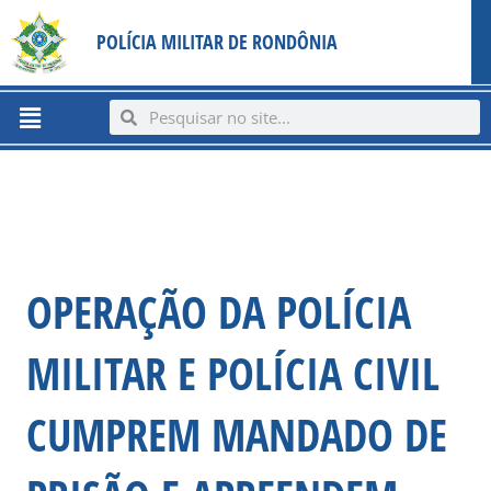
Ir
content
POLÍCIA MILITAR DE RONDÔNIA
para
o
conteúdo
Menu
Search
Search
OPERAÇÃO DA POLÍCIA
MILITAR E POLÍCIA CIVIL
CUMPREM MANDADO DE