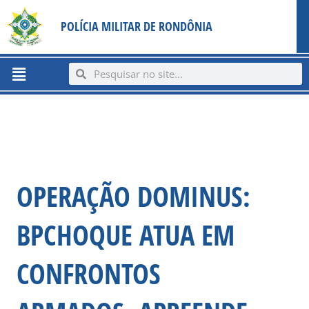
Ir
content
POLÍCIA MILITAR DE RONDÔNIA
para
o
conteúdo
Menu
Search
Search
OPERAÇÃO DOMINUS:
BPCHOQUE ATUA EM
CONFRONTOS