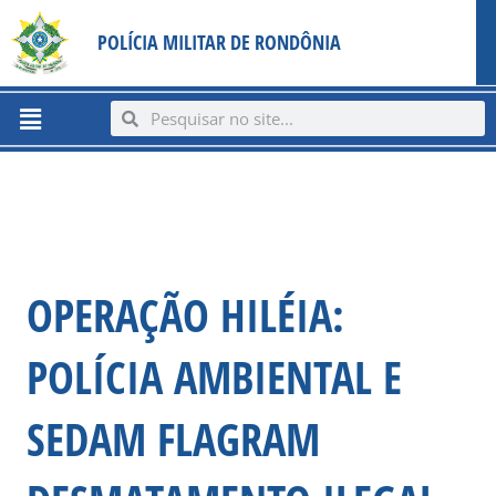
Ir
content
POLÍCIA MILITAR DE RONDÔNIA
para
o
conteúdo
Menu
Search
Search
OPERAÇÃO HILÉIA:
POLÍCIA AMBIENTAL E
SEDAM FLAGRAM