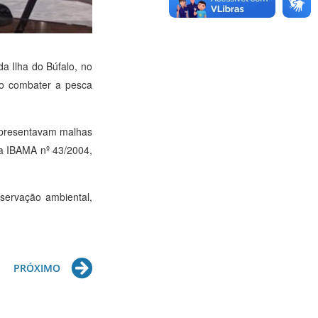
da Ilha do Búfalo, no
co combater a pesca
 apresentavam malhas
va IBAMA nº 43/2004,
servação ambiental,
Next
PRÓXIMO