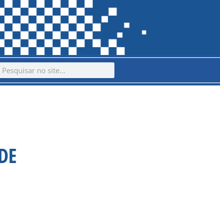
ch
earch
DE