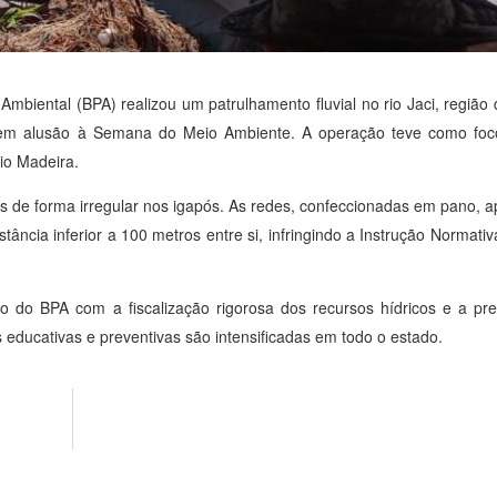
mbiental (BPA) realizou um patrulhamento fluvial no rio Jaci, região 
, em alusão à Semana do Meio Ambiente. A operação teve como fo
rio Madeira.
das de forma irregular nos igapós. As redes, confeccionadas em pano,
ância inferior a 100 metros entre si, infringindo a Instrução Normati
 do BPA com a fiscalização rigorosa dos recursos hídricos e a pre
ducativas e preventivas são intensificadas em todo o estado.