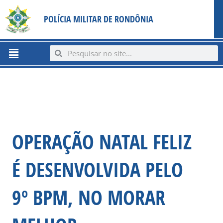
Ir
content
POLÍCIA MILITAR DE RONDÔNIA
para
o
conteúdo
Menu
Search
Search
OPERAÇÃO NATAL FELIZ
É DESENVOLVIDA PELO
9º BPM, NO MORAR