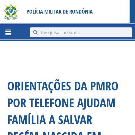
Ir
content
POLÍCIA MILITAR DE RONDÔNIA
para
o
conteúdo
Menu
Search
Search
ORIENTAÇÕES DA PMRO
POR TELEFONE AJUDAM
FAMÍLIA A SALVAR