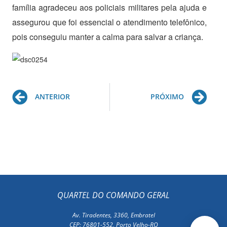
família agradeceu aos policiais militares pela ajuda e
assegurou que foi essencial o atendimento telefônico,
pois conseguiu manter a calma para salvar a criança.
Prev
Ne
ANTERIOR
PRÓXIMO
QUARTEL DO COMANDO GERAL
Av. Tiradentes, 3360, Embratel
CEP: 76801-552, Porto Velho-RO