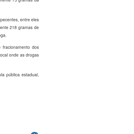
pecentes, entre eles
mente 218 gramas de
oga.
e fracionamento dos
local onde as drogas
a pública estadual,