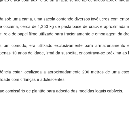
ndida sob uma cama, uma sacola contendo diversos invólucros com entor
e cocaína, cerca de 1,350 kg de pasta base de crack e aproximada
rolo de papel filme utilizado para fracionamento e embalagem da dr
as um cômodo, era utilizado exclusivamente para armazenamento 
penas 10 anos de idade, irmã da suspeita, encontrava-se próxima ao 
dência estar localizada a aproximadamente 200 metros de uma escol
midade com crianças e adolescentes.
ao comissário de plantão para adoção das medidas legais cabíveis.