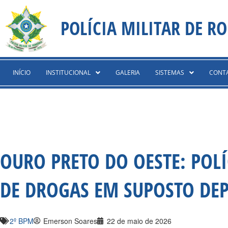
Ir
content
para
POLÍCIA MILITAR DE R
o
conteúdo
INÍCIO
INSTITUCIONAL
GALERIA
SISTEMAS
CONT
OURO PRETO DO OESTE: POLÍ
DE DROGAS EM SUPOSTO DEP
2º BPM
Emerson Soares
22 de maio de 2026