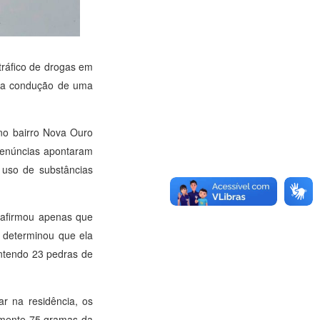
tráfico de drogas em
e na condução de uma
 no bairro Nova Ouro
denúncias apontaram
 uso de substâncias
a afirmou apenas que
 determinou que ela
ontendo 23 pedras de
r na residência, os
amente 75 gramas da