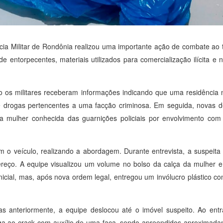
ícia Militar de Rondônia realizou uma importante ação de combate ao 
e entorpecentes, materiais utilizados para comercialização ilícita 
ndo os militares receberam informações indicando que uma residência
e drogas pertencentes a uma facção criminosa. Em seguida, novas 
a mulher conhecida das guarnições policiais por envolvimento com
aram o veículo, realizando a abordagem. Durante entrevista, a suspeit
reço. A equipe visualizou um volume no bolso da calça da mulher e
nicial, mas, após nova ordem legal, entregou um invólucro plástico c
 anteriormente, a equipe deslocou até o imóvel suspeito. Ao entra
oga ao crack com auxílio de uma faca, sendo apreendidos aproximad