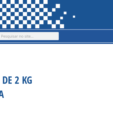
ch
earch
 DE 2 KG
A