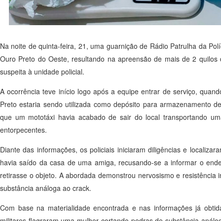
Na noite de quinta-feira, 21, uma guarnição de Rádio Patrulha da Pol
Ouro Preto do Oeste, resultando na apreensão de mais de 2 quilos d
suspeita à unidade policial.
A ocorrência teve início logo após a equipe entrar de serviço, qua
Preto estaria sendo utilizada como depósito para armazenamento d
que um mototáxi havia acabado de sair do local transportando um
entorpecentes.
Diante das informações, os policiais iniciaram diligências e localiz
havia saído da casa de uma amiga, recusando-se a informar o ende
retirasse o objeto. A abordada demonstrou nervosismo e resistência i
substância análoga ao crack.
Com base na materialidade encontrada e nas informações já obtidas
militares flagraram uma mulher cortando pedras de substância anál