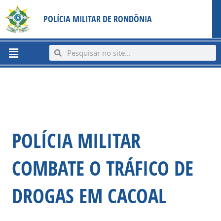
Ir
content
POLÍCIA MILITAR DE RONDÔNIA
para
o
conteúdo
Menu
Search
Search
POLÍCIA MILITAR
COMBATE O TRÁFICO DE
DROGAS EM CACOAL