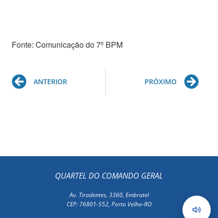
Fonte: Comunicação do 7º BPM
Prev
Ne
ANTERIOR
PRÓXIMO
QUARTEL DO COMANDO GERAL
Av. Tiradentes, 3360, Embratel
CEP: 76801-552, Porto Velho-RO