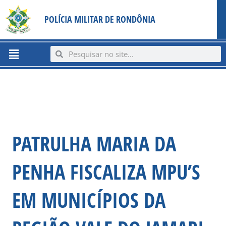
Ir
content
POLÍCIA MILITAR DE RONDÔNIA
para
o
conteúdo
Menu
Search
Search
PATRULHA MARIA DA
PENHA FISCALIZA MPU’S
EM MUNICÍPIOS DA