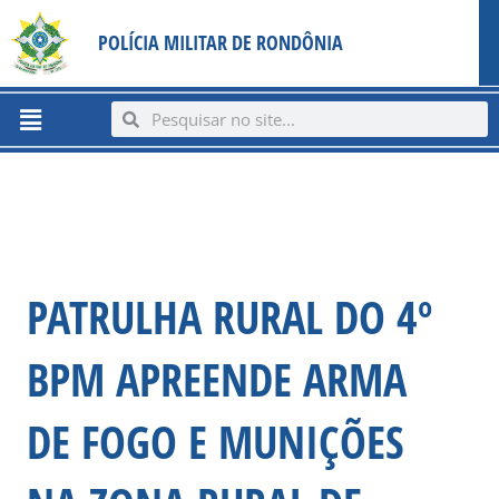
Ir
content
POLÍCIA MILITAR DE RONDÔNIA
para
o
conteúdo
Menu
Search
Search
PATRULHA RURAL DO 4º
BPM APREENDE ARMA
DE FOGO E MUNIÇÕES