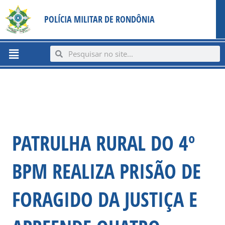
Ir
content
POLÍCIA MILITAR DE RONDÔNIA
para
o
conteúdo
Menu
Search
Search
PATRULHA RURAL DO 4º
BPM REALIZA PRISÃO DE
FORAGIDO DA JUSTIÇA E