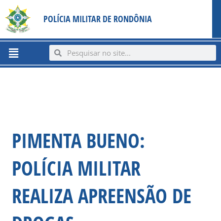
Ir
content
POLÍCIA MILITAR DE RONDÔNIA
para
o
conteúdo
Menu
Search
Search
PIMENTA BUENO:
POLÍCIA MILITAR
REALIZA APREENSÃO DE