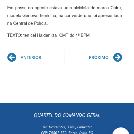
Em posse do agente estava uma bicicleta de marca Cairu,
modelo Genova, feminina, na cor verde que foi apresentada
na Central de Polícia.
TEXTO: ten cel Haldenilza CMT do 1º BPM
Prev
Ne
ANTERIOR
PRÓXIMO
QUARTEL DO COMANDO GERAL
Av. Tiradentes, 3360, Embratel
CEP: 76801-552, Porto Velho-RO