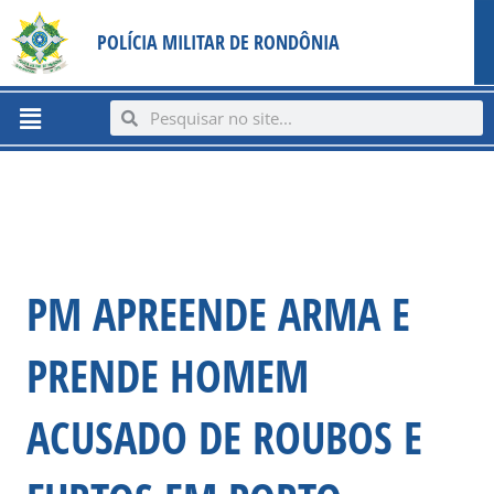
Ir
content
POLÍCIA MILITAR DE RONDÔNIA
para
o
conteúdo
Menu
Search
Search
PM APREENDE ARMA E
PRENDE HOMEM
ACUSADO DE ROUBOS E