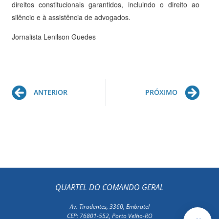
direitos constitucionais garantidos, incluindo o direito ao
silêncio e à assistência de advogados.
Jornalista Lenilson Guedes
Prev
Ne
ANTERIOR
PRÓXIMO
QUARTEL DO COMANDO GERAL
Av. Tiradentes, 3360, Embratel
CEP: 76801-552, Porto Velho-RO