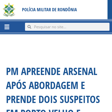
Ir
content
POLÍCIA MILITAR DE RONDÔNIA
para
o
conteúdo
Menu
Search
Search
PM APREENDE ARSENAL
APÓS ABORDAGEM E
PRENDE DOIS SUSPEITOS