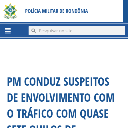
Ir
content
POLÍCIA MILITAR DE RONDÔNIA
para
o
conteúdo
Menu
Search
Search
PM CONDUZ SUSPEITOS
DE ENVOLVIMENTO COM
O TRÁFICO COM QUASE