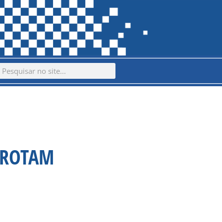
ch
earch
 ROTAM