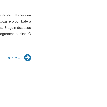
liciais militares que
áticas e o combate à
is. Braguin destacou
segurança pública. O
Next
PRÓXIMO