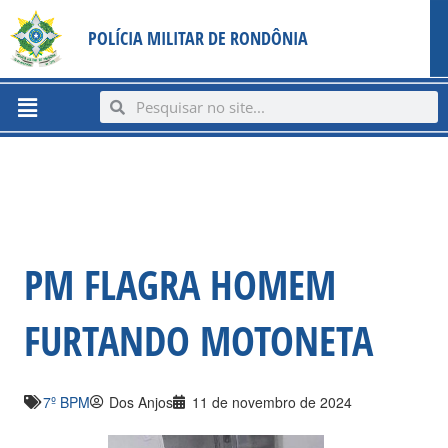
Ir
content
POLÍCIA MILITAR DE RONDÔNIA
para
o
conteúdo
Menu
Search
Search
PM FLAGRA HOMEM
FURTANDO MOTONETA
7º BPM
Dos Anjos
11 de novembro de 2024