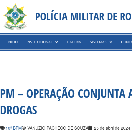
Ir
content
para
POLÍCIA MILITAR DE R
o
conteúdo
INÍCIO
INSTITUCIONAL
GALERIA
SISTEMAS
CONT
PM – OPERAÇÃO CONJUNTA A
DROGAS
10º BPM
VANUZIO PACHECO DE SOUZA
25 de abril de 2024