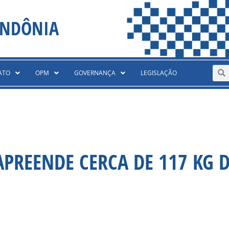
ONDÔNIA
Sear
S
ATO
OPM
GOVERNANÇA
LEGISLAÇÃO
PREENDE CERCA DE 117 KG 