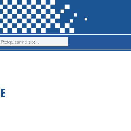
ch
earch
DE