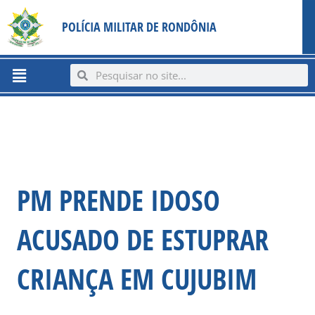
Ir
content
POLÍCIA MILITAR DE RONDÔNIA
para
o
conteúdo
Menu
Search
Search
PM PRENDE IDOSO
ACUSADO DE ESTUPRAR
CRIANÇA EM CUJUBIM