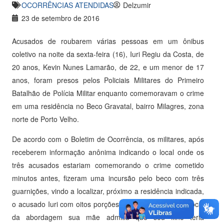
OCORRÊNCIAS ATENDIDAS
Delzumir
23 de setembro de 2016
Acusados de roubarem várias pessoas em um ônibus
coletivo na noite da sexta-feira (16), Iuri Regiu da Costa, de
20 anos, Kevin Nunes Lamarão, de 22, e um menor de 17
anos, foram presos pelos Policiais Militares do Primeiro
Batalhão de Polícia Militar enquanto comemoravam o crime
em uma residência no Beco Gravatal, bairro Milagres, zona
norte de Porto Velho.
De acordo com o Boletim de Ocorrência, os militares, após
receberem informação anônima indicando o local onde os
três acusados estariam comemorando o crime cometido
minutos antes, fizeram uma incursão pelo beco com três
guarnições, vindo a localizar, próximo a residência indicada,
o acusado Iuri com oitos porções de entorpecente. No local
da abordagem sua mãe admitiu que seu filho teria