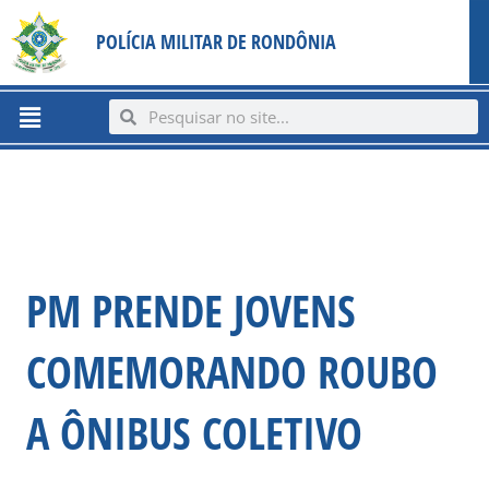
Ir
content
POLÍCIA MILITAR DE RONDÔNIA
para
o
conteúdo
Menu
Search
Search
PM PRENDE JOVENS
COMEMORANDO ROUBO
A ÔNIBUS COLETIVO