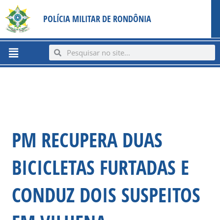
Ir
content
POLÍCIA MILITAR DE RONDÔNIA
para
o
conteúdo
Menu
Search
Search
PM RECUPERA DUAS
BICICLETAS FURTADAS E
CONDUZ DOIS SUSPEITOS