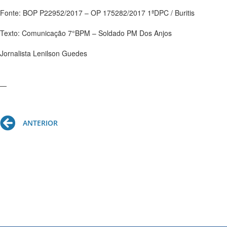
Fonte: BOP P22952/2017 – OP 175282/2017 1ªDPC / Buritis
Texto: Comunicação 7°BPM – Soldado PM Dos Anjos
Jornalista Lenilson Guedes
—
Prev
ANTERIOR