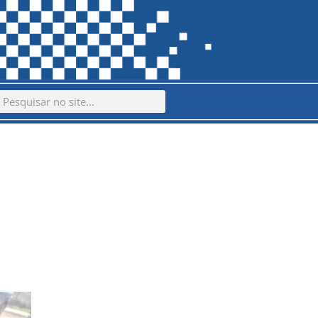
ch
earch