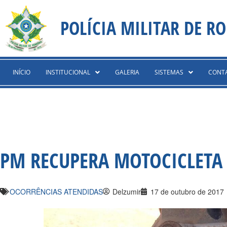
Ir
content
para
POLÍCIA MILITAR DE R
o
conteúdo
INÍCIO
INSTITUCIONAL
GALERIA
SISTEMAS
CONT
PM RECUPERA MOTOCICLETA 
OCORRÊNCIAS ATENDIDAS
Delzumir
17 de outubro de 2017