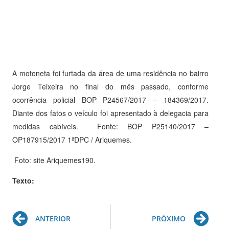
A motoneta foi furtada da área de uma residência no bairro
Jorge Teixeira no final do mês passado, conforme
ocorrência policial BOP P24567/2017 – 184369/2017.
Diante dos fatos o veículo foi apresentado à delegacia para
medidas cabíveis. Fonte: BOP P25140/2017 –
OP187915/2017 1ªDPC / Ariquemes.
Foto: site Ariquemes190.​​
Texto:
Prev
Ne
ANTERIOR
PRÓXIMO