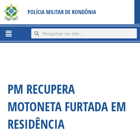
Ir
content
POLÍCIA MILITAR DE RONDÔNIA
para
o
conteúdo
Menu
Search
Search
PM RECUPERA
MOTONETA FURTADA EM
RESIDÊNCIA