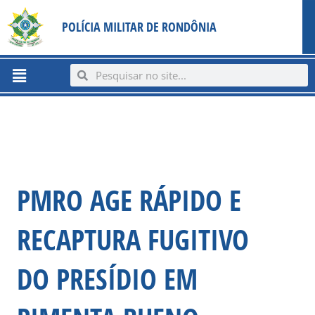
Ir
content
POLÍCIA MILITAR DE RONDÔNIA
para
o
conteúdo
Menu
Search
Search
PMRO AGE RÁPIDO E
RECAPTURA FUGITIVO
DO PRESÍDIO EM