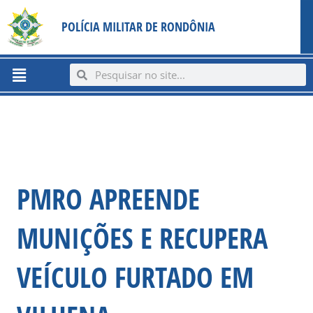
Ir
content
POLÍCIA MILITAR DE RONDÔNIA
para
o
conteúdo
Menu
Search
Search
PMRO APREENDE
MUNIÇÕES E RECUPERA
VEÍCULO FURTADO EM