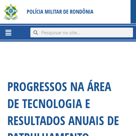
Ir
content
POLÍCIA MILITAR DE RONDÔNIA
para
o
conteúdo
Menu
Search
Search
PROGRESSOS NA ÁREA
DE TECNOLOGIA E
RESULTADOS ANUAIS DE