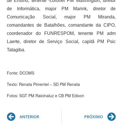
de Ensino, tenente -coronel PM Washington, diretor
de Informática, major PM Marink, diretor de
Comunicação Social, major PM Miranda,
comandantes de Batalhões, comandante da CIPO,
coordenador do FUNRESPOM, tenente PM adm
Laerte, diretor de Serviço Social, capitã PM Psic
Tatagiba.
Fonte: DCOMS
Texto: Renata Pimentel – SD PM Renata
Fotos: SGT PM Raicinaluz e CB PM Edixon
Prev
Ne
ANTERIOR
PRÓXIMO