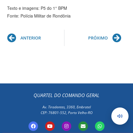
Texto e imagens: P5 do 1° BPM
Fonte: Polícia Militar de Rondônia
Prev
Ne
ANTERIOR
PRÓXIMO
QUARTEL DO COMANDO GERAL
Av. Tiradentes, 3360, Embratel
CEP: 76801-552, Porto Velho-RO
F
Y
I
E
W
a
o
n
n
h
c
u
s
v
a