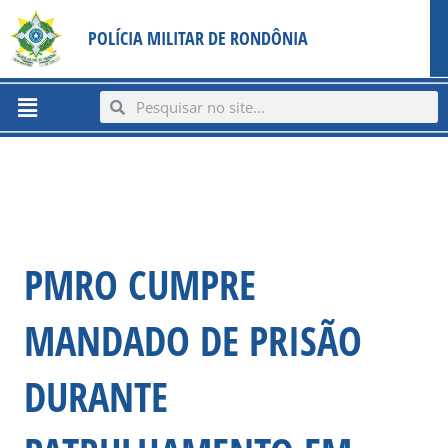
Ir
content
POLÍCIA MILITAR DE RONDÔNIA
para
o
conteúdo
Menu
Search
Search
PMRO CUMPRE
MANDADO DE PRISÃO
DURANTE