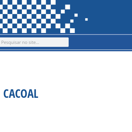
ch
earch
 CACOAL