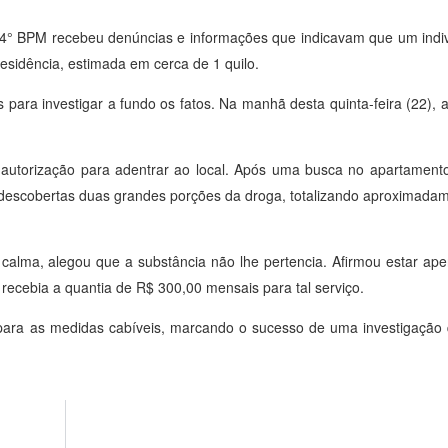
 – 4° BPM recebeu denúncias e informações que indicavam que um indiv
sidência, estimada em cerca de 1 quilo.
s para investigar a fundo os fatos. Na manhã desta quinta-feira (22), 
am autorização para adentrar ao local. Após uma busca no apartamento,
m descobertas duas grandes porções da droga, totalizando aproximad
 calma, alegou que a substância não lhe pertencia. Afirmou estar a
recebia a quantia de R$ 300,00 mensais para tal serviço.
ia para as medidas cabíveis, marcando o sucesso de uma investigação