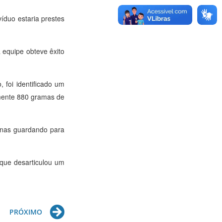
íduo estaria prestes
a equipe obteve êxito
 foi identificado um
amente 880 gramas de
penas guardando para
 que desarticulou um
Next
PRÓXIMO