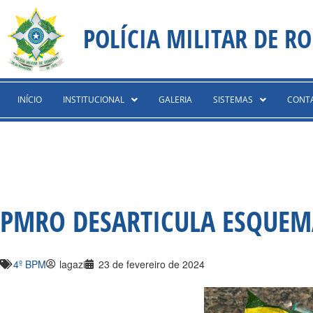
Ir
content
para
POLÍCIA MILITAR DE R
o
conteúdo
INÍCIO
INSTITUCIONAL
GALERIA
SISTEMAS
CONT
PMRO DESARTICULA ESQUEMA
4º BPM
lagazi
23 de fevereiro de 2024