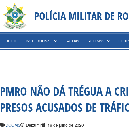
Ir
content
para
POLÍCIA MILITAR DE R
o
conteúdo
INÍCIO
INSTITUCIONAL
GALERIA
SISTEMAS
CONT
PMRO NÃO DÁ TRÉGUA A CR
PRESOS ACUSADOS DE TRÁFI
DCOMS
Delzumir
16 de julho de 2020