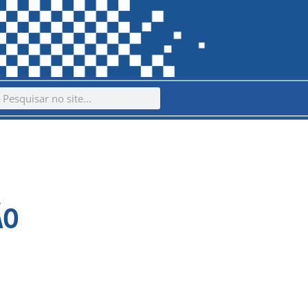
ch
earch
ÃO