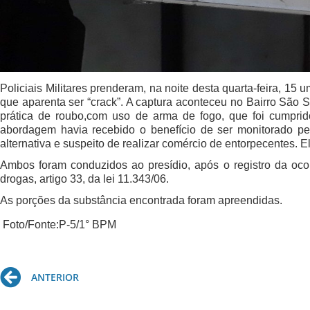
Policiais Militares prenderam, na noite desta quarta-feira, 15
que aparenta ser “crack”. A captura aconteceu no Bairro São S
prática de roubo,com uso de arma de fogo, que foi cumprido
abordagem havia recebido o benefício de ser monitorado pel
alternativa e suspeito de realizar comércio de entorpecentes. E
Ambos foram conduzidos ao presídio, após o registro da ocorr
drogas, artigo 33, da lei 
11.343/06.
As porções da substância encontrada foram apreendidas.
 Foto/Fonte:P-5/1° BPM
Prev
ANTERIOR