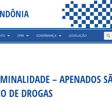
ONDÔNIA
Sear
S
ATO
OPM
GOVERNANÇA
LEGISLAÇÃO
IMINALIDADE – APENADOS S
CO DE DROGAS